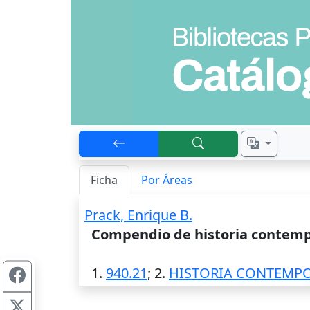
Ficha
Por Áreas
Prack, Enrique B.
Compendio de historia contem
1.
940.21
; 2.
HISTORIA CONTEMP