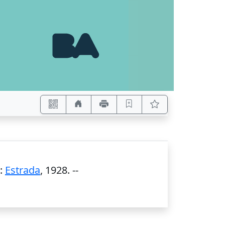
:
Estrada
,
1928
. --