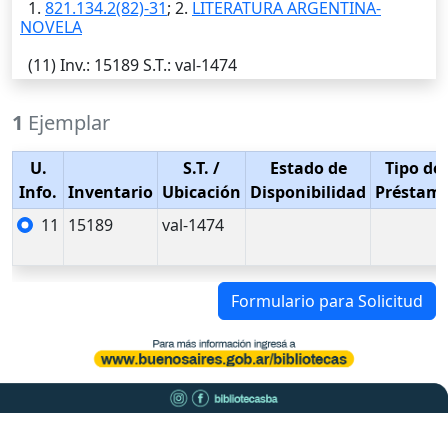
1.
821.134.2(82)-31
; 2.
LITERATURA ARGENTINA-
NOVELA
(11)
Inv.
: 15189
S.T.
: val-1474
1
Ejemplar
U.
S.T.
/
Estado de
Tipo de
Info.
Inventario
Ubicación
Disponibilidad
Préstam
11
15189
val-1474
Formulario para Solicitud