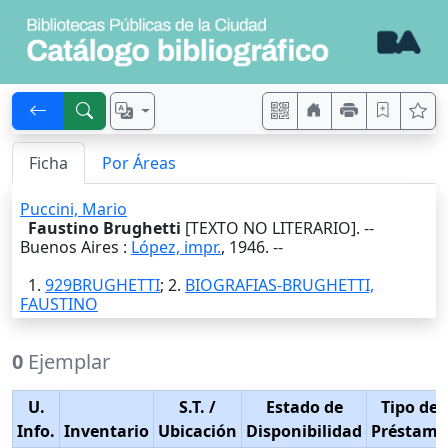
Ficha
Por Áreas
Puccini, Mario
Faustino Brughetti
[TEXTO NO LITERARIO]. --
Buenos Aires
:
López, impr.
,
1946
. --
1.
929BRUGHETTI
; 2.
BIOGRAFIAS-BRUGHETTI,
FAUSTINO
0
Ejemplar
U.
S.T.
/
Estado de
Tipo de
Info.
Inventario
Ubicación
Disponibilidad
Préstamo