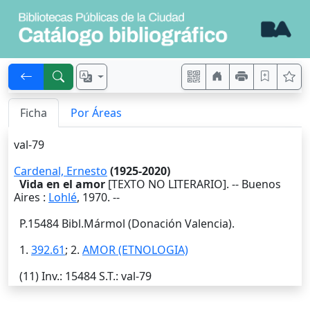
Ficha
Por Áreas
val-79
Cardenal, Ernesto
(1925-2020)
Vida en el amor
[TEXTO NO LITERARIO]. --
Buenos
Aires
:
Lohlé
,
1970
. --
P.15484 Bibl.Mármol (Donación Valencia).
1.
392.61
; 2.
AMOR (ETNOLOGIA)
(11)
Inv.
: 15484
S.T.
: val-79