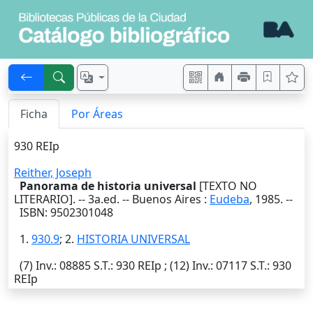
Ficha
Por Áreas
930 REIp
Reither, Joseph
Panorama de historia universal
[TEXTO NO
LITERARIO]. --
3a.ed.
--
Buenos Aires
:
Eudeba
,
1985
. --
ISBN: 9502301048
1.
930.9
; 2.
HISTORIA UNIVERSAL
(7)
Inv.
: 08885
S.T.
: 930 REIp ; (12)
Inv.
: 07117
S.T.
: 930
REIp