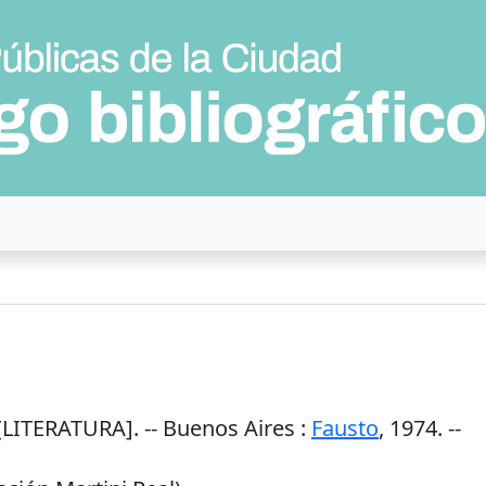
LITERATURA]. --
Buenos Aires
:
Fausto
,
1974
. --