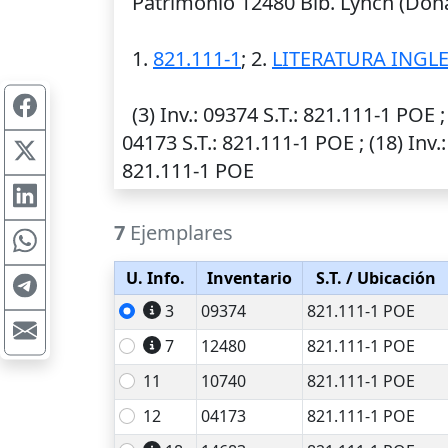
Patrimonio 12480 Bib. Lynch (Donac
1.
821.111-1
; 2.
LITERATURA INGL
(3)
Inv.
: 09374
S.T.
: 821.111-1 POE ;
04173
S.T.
: 821.111-1 POE ; (18)
Inv.
821.111-1 POE
7
Ejemplares
U. Info.
Inventario
S.T.
/ Ubicación
3
09374
821.111-1 POE
7
12480
821.111-1 POE
11
10740
821.111-1 POE
12
04173
821.111-1 POE