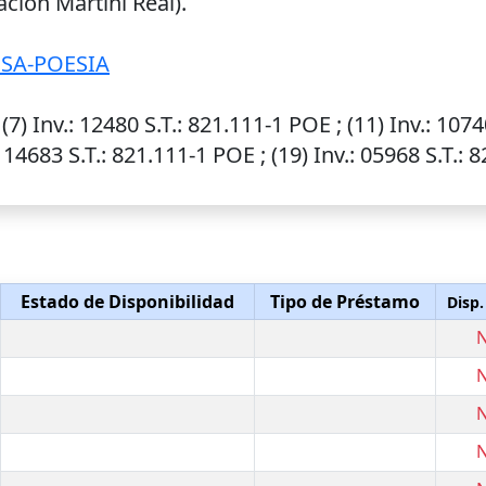
ión Martini Real).
ESA-POESIA
 (7)
Inv.
: 12480
S.T.
: 821.111-1 POE ; (11)
Inv.
: 107
: 14683
S.T.
: 821.111-1 POE ; (19)
Inv.
: 05968
S.T.
: 
Estado de Disponibilidad
Tipo de Préstamo
Disp.