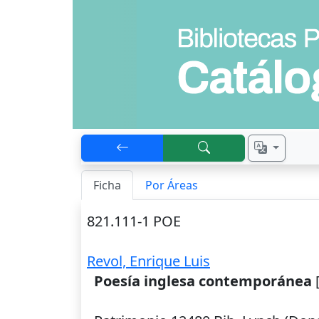
Ficha
Por Áreas
821.111-1 POE
Revol, Enrique Luis
Poesía inglesa contemporánea
[