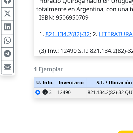
Horacio Quiroga nació en Uruguay, 
totalmente en Argentina, con una tem
ISBN: 9506950709
1.
821.134.2(82)-32
; 2.
LITERATUR
(3)
Inv.
: 12490
S.T.
: 821.134.2(82)-
1
Ejemplar
U. Info.
Inventario
S.T.
/ Ubicación
3
12490
821.134.2(82)-32 QU