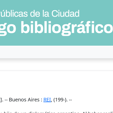
. --
Buenos Aires
:
REI
,
(199-)
. --