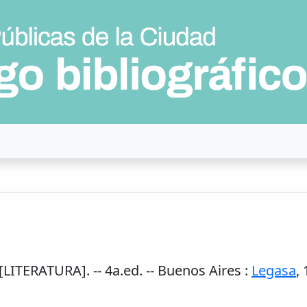
[LITERATURA]. --
4a.ed.
--
Buenos Aires
:
Legasa
,