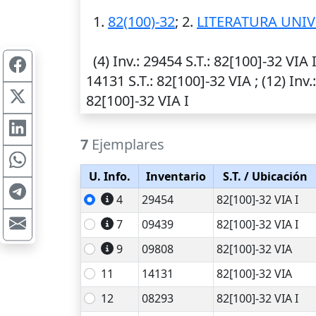
1.
82(100)-32
; 2.
LITERATURA UNI
(4)
Inv.
: 29454
S.T.
: 82[100]-32 VIA I
14131
S.T.
: 82[100]-32 VIA ; (12)
Inv.
82[100]-32 VIA I
7
Ejemplares
U. Info.
Inventario
S.T.
/ Ubicación
4
29454
82[100]-32 VIA I
7
09439
82[100]-32 VIA I
9
09808
82[100]-32 VIA
11
14131
82[100]-32 VIA
12
08293
82[100]-32 VIA I