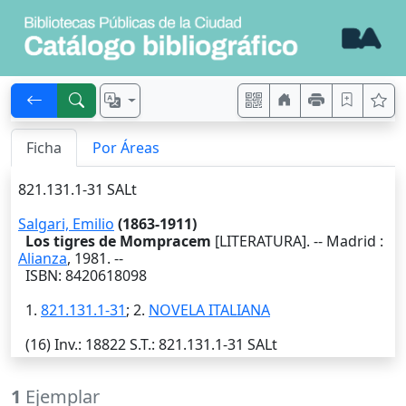
Ficha
Por Áreas
821.131.1-31 SALt
Salgari, Emilio
(1863-1911)
Los tigres de Mompracem
[LITERATURA]. --
Madrid
:
Alianza
,
1981
. --
ISBN: 8420618098
1.
821.131.1-31
; 2.
NOVELA ITALIANA
(16)
Inv.
: 18822
S.T.
: 821.131.1-31 SALt
1
Ejemplar