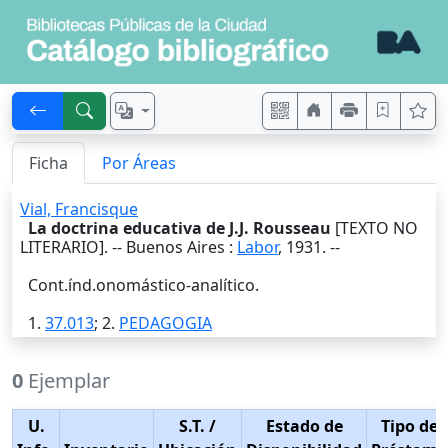
Ficha
Por Áreas
Vial, Francisque
La doctrina educativa de J.J. Rousseau
[TEXTO NO
LITERARIO]. --
Buenos Aires
:
Labor
,
1931
. --
Cont.índ.onomástico-analítico.
1.
37.013
; 2.
PEDAGOGIA
0
Ejemplar
U.
S.T.
/
Estado de
Tipo de