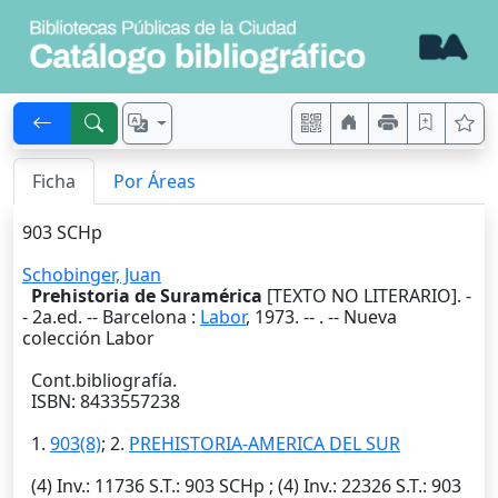
Ficha
Por Áreas
903 SCHp
Schobinger, Juan
Prehistoria de Suramérica
[TEXTO NO LITERARIO]. -
-
2a.ed.
--
Barcelona
:
Labor
,
1973
. --
. -- Nueva
colección Labor
Cont.bibliografía.
ISBN: 8433557238
1.
903(8)
; 2.
PREHISTORIA-AMERICA DEL SUR
(4)
Inv.
: 11736
S.T.
: 903 SCHp ; (4)
Inv.
: 22326
S.T.
: 903