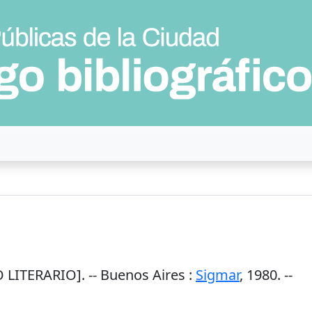
LITERARIO]. --
Buenos Aires
:
Sigmar
,
1980
. --