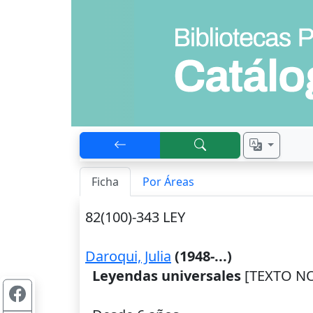
Ficha
Por Áreas
82(100)-343 LEY
Daroqui, Julia
(1948-...)
Leyendas universales
[TEXTO NO 