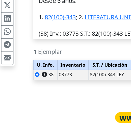
Desde 6 años.
1.
82(100)-343
; 2.
LITERATURA UN
(38)
Inv.
: 03773
S.T.
: 82(100)-343 LE
1
Ejemplar
U. Info.
Inventario
S.T.
/ Ubicación
38
03773
82(100)-343 LEY