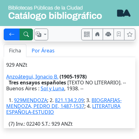
Ficha
Por Áreas
929 ANZt
Anzoátegui, Ignacio B.
(1905-1978)
Tres ensayos españoles
[TEXTO NO LITERARIO]. --
Buenos Aires
:
Sol y Luna
,
1938
. --
1.
929MENDOZA
; 2.
821.134.2.09
; 3.
BIOGRAFIAS-
MENDOZA, PEDRO DE, 1487-1537
; 4.
LITERATURA
ESPAÑOLA-ESTUDIO
(7)
Inv.
: 02240
S.T.
: 929 ANZt