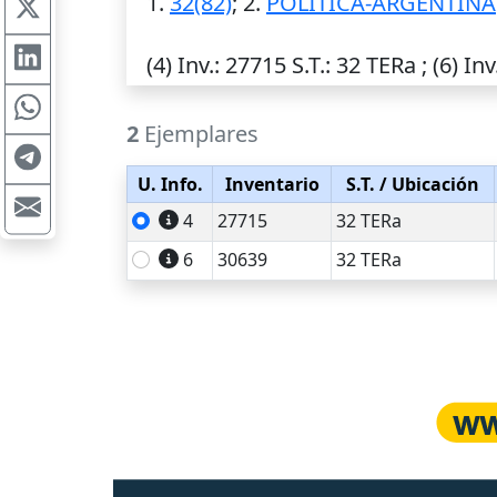
1.
32(82)
; 2.
POLITICA-ARGENTINA
(4)
Inv.
: 27715
S.T.
: 32 TERa ; (6)
Inv
2
Ejemplares
U. Info.
Inventario
S.T.
/ Ubicación
4
27715
32 TERa
6
30639
32 TERa