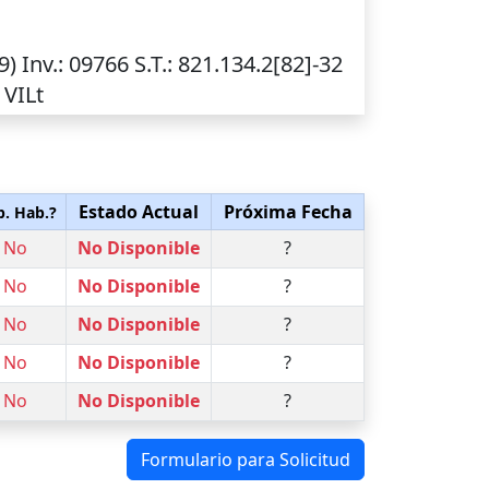
(9)
Inv.
: 09766
S.T.
: 821.134.2[82]-32
 VILt
Estado Actual
Próxima Fecha
p. Hab.?
No
No Disponible
?
No
No Disponible
?
No
No Disponible
?
No
No Disponible
?
No
No Disponible
?
Formulario para Solicitud