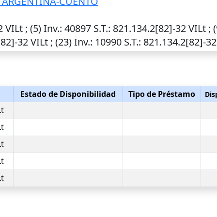
A ARGENTINA-CUENTO
 VILt ; (5)
Inv.
: 40897
S.T.
: 821.134.2[82]-32 VILt ; 
82]-32 VILt ; (23)
Inv.
: 10990
S.T.
: 821.134.2[82]-32
Estado de Disponibilidad
Tipo de Préstamo
Dis
Lt
Lt
Lt
Lt
Lt