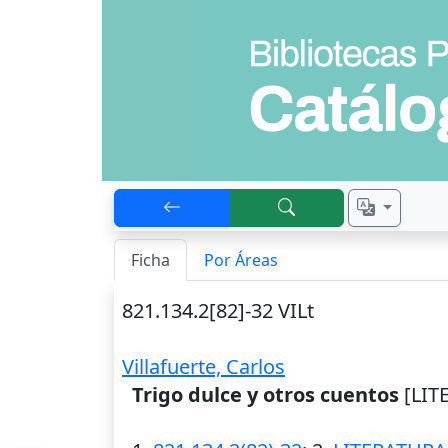
Ficha
Por Áreas
821.134.2[82]-32 VILt
Villafuerte, Carlos
Trigo dulce y otros cuentos
[LIT