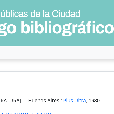
ERATURA]. --
Buenos Aires
:
Plus Ultra
,
1980
. --