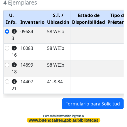
4
Ejemplares
U.
S.T.
/
Estado de
Tipo de
Info.
Inventario
Ubicación
Disponibilidad
Préstam
09684
58 WEIb
3
10083
58 WEIb
16
14699
58 WEIb
18
14407
41-8-34
21
Formulario para Solicitud