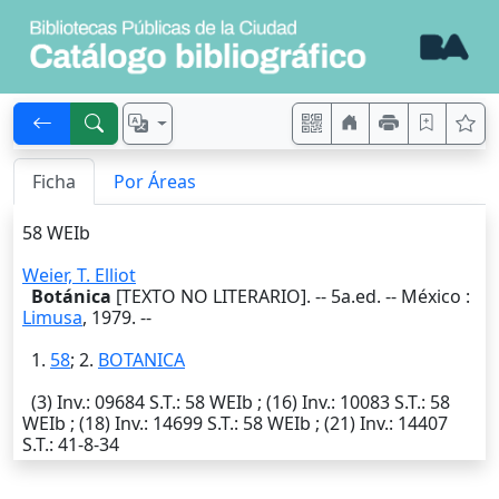
Ficha
Por Áreas
58 WEIb
Weier, T. Elliot
Botánica
[TEXTO NO LITERARIO]. -- 5a.ed. --
México
:
Limusa
,
1979
. --
1.
58
; 2.
BOTANICA
(3)
Inv.
: 09684
S.T.
: 58 WEIb ; (16)
Inv.
: 10083
S.T.
: 58
WEIb ; (18)
Inv.
: 14699
S.T.
: 58 WEIb ; (21)
Inv.
: 14407
S.T.
: 41-8-34