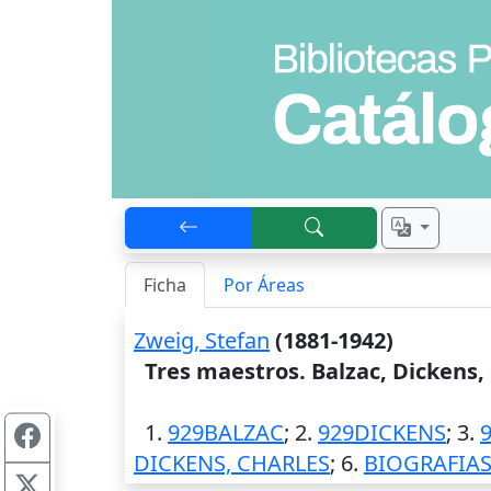
Ficha
Por Áreas
Zweig, Stefan
(1881-1942)
Tres maestros. Balzac, Dickens,
1.
929BALZAC
; 2.
929DICKENS
; 3.
DICKENS, CHARLES
; 6.
BIOGRAFIAS