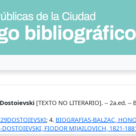
 Dostoievski
[TEXTO NO LITERARIO]. -- 2a.ed. --
929DOSTOIEVSKI
; 4.
BIOGRAFIAS-BALZAC, HONOR
-DOSTOIEVSKI, FIODOR MIJAILOVICH, 1821-188