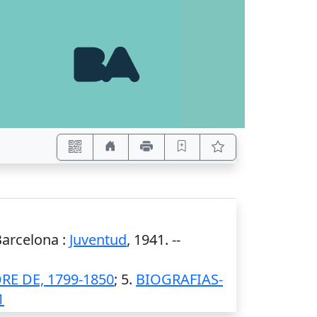
Barcelona
:
Juventud
,
1941
. --
E DE, 1799-1850
; 5.
BIOGRAFIAS-
1