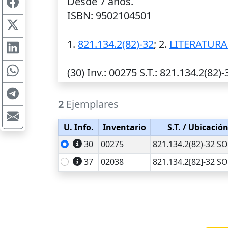
Desde 7 años.
ISBN: 9502104501
1.
821.134.2(82)-32
; 2.
LITERATURA
(30)
Inv.
: 00275
S.T.
: 821.134.2(82)-
2
Ejemplares
U. Info.
Inventario
S.T.
/ Ubicació
30
00275
821.134.2(82)-32 S
37
02038
821.134.2[82]-32 S