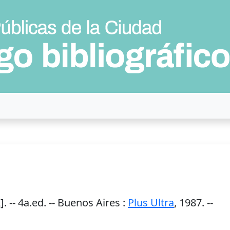
. --
4a.ed.
--
Buenos Aires
:
Plus Ultra
,
1987
. --