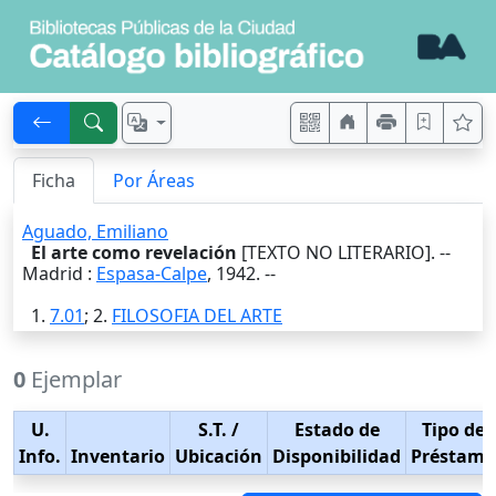
Ficha
Por Áreas
Aguado, Emiliano
El arte como revelación
[TEXTO NO LITERARIO]. --
Madrid
:
Espasa-Calpe
,
1942
. --
1.
7.01
; 2.
FILOSOFIA DEL ARTE
0
Ejemplar
U.
S.T.
/
Estado de
Tipo de
Info.
Inventario
Ubicación
Disponibilidad
Préstamo