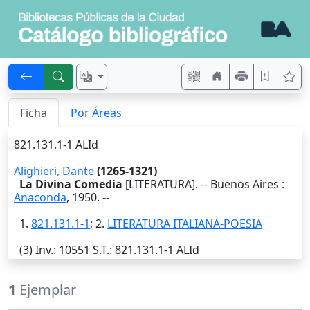
Ficha
Por Áreas
821.131.1-1 ALId
Alighieri, Dante
(1265-1321)
La Divina Comedia
[LITERATURA]. --
Buenos Aires
:
Anaconda
,
1950
. --
1.
821.131.1-1
; 2.
LITERATURA ITALIANA-POESIA
(3)
Inv.
: 10551
S.T.
: 821.131.1-1 ALId
1
Ejemplar