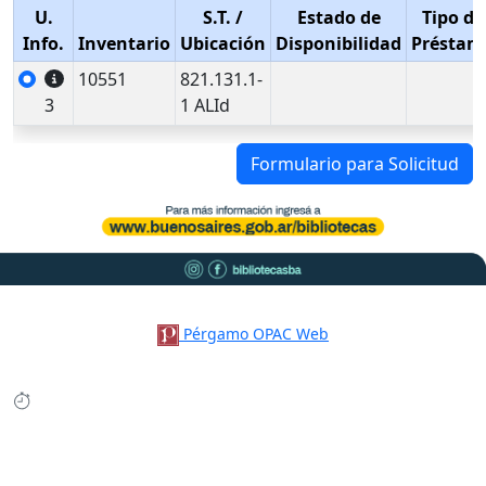
U.
S.T.
/
Estado de
Tipo de
Info.
Inventario
Ubicación
Disponibilidad
Préstam
10551
821.131.1-
3
1 ALId
Formulario para Solicitud
Pérgamo OPAC Web