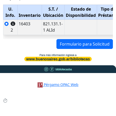
U.
S.T.
/
Estado de
Tipo de
Info.
Inventario
Ubicación
Disponibilidad
Préstam
16403
821.131.1-
2
1 ALId
Formulario para Solicitud
Pérgamo OPAC Web