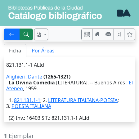
Ficha
Por Áreas
821.131.1-1 ALId
Alighieri, Dante
(1265-1321)
La Divina Comedia
[LITERATURA]. --
Buenos Aires
:
El
Ateneo
,
1959
. --
1.
821.131.1-1
; 2.
LITERATURA ITALIANA-POESIA
;
3.
POESIA ITALIANA
(2)
Inv.
: 16403
S.T.
: 821.131.1-1 ALId
1
Ejemplar