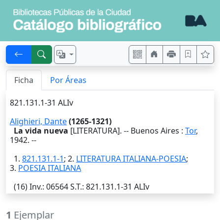
Ficha
Por Áreas
821.131.1-31 ALIv
Alighieri, Dante
(1265-1321)
La vida nueva
[LITERATURA]. --
Buenos Aires
:
Tor
,
1942
. --
1.
821.131.1-1
; 2.
LITERATURA ITALIANA-POESIA
;
3.
POESIA ITALIANA
(16)
Inv.
: 06564
S.T.
: 821.131.1-31 ALIv
1
Ejemplar