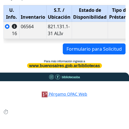
U.
S.T.
/
Estado de
Tipo de
Info.
Inventario
Ubicación
Disponibilidad
Préstam
06564
821.131.1-
16
31 ALIv
Formulario para Solicitud
Pérgamo OPAC Web