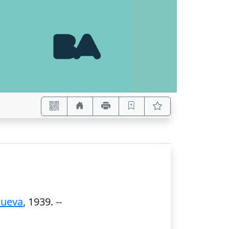
Nueva
,
1939
. --