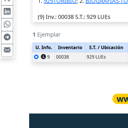
1.
929TORIBIO
; 2.
BIOGRAFIAS-TO
(9)
Inv.
: 00038
S.T.
: 929 LUEs
1
Ejemplar
U. Info.
Inventario
S.T.
/ Ubicación
9
00038
929 LUEs