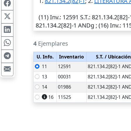
1.
821.134.2(82)-1
; 2.
LITERATURA 
(11)
Inv.
: 12591
S.T.
: 821.134.2[82]
821.134.2[82]-1 ANDg ; (16)
Inv.
: 1
4
Ejemplares
U. Info.
Inventario
S.T.
/ Ubicación
11
12591
821.134.2[82]-1 AN
13
00031
821.134.2[82]-1 AN
14
01986
821.134.2[82]-1 AN
16
11525
821.134.2[82]-1 AN