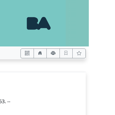
53
. --