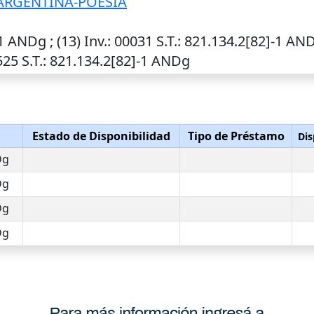
ARGENTINA-POESIA
-1 ANDg ; (13)
Inv.
: 00031
S.T.
: 821.134.2[82]-1 AND
1525
S.T.
: 821.134.2[82]-1 ANDg
Estado de Disponibilidad
Tipo de Préstamo
Dis
Dg
Dg
Dg
Dg