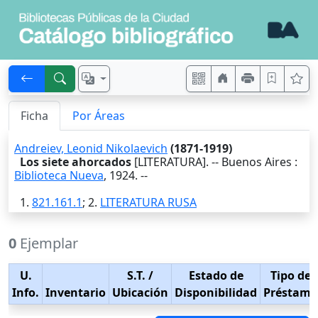
Ficha
Por Áreas
Andreiev, Leonid Nikolaevich
(1871-1919)
Los siete ahorcados
[LITERATURA]. --
Buenos Aires
:
Biblioteca Nueva
,
1924
. --
1.
821.161.1
; 2.
LITERATURA RUSA
0
Ejemplar
U.
S.T.
/
Estado de
Tipo de
Info.
Inventario
Ubicación
Disponibilidad
Préstamo