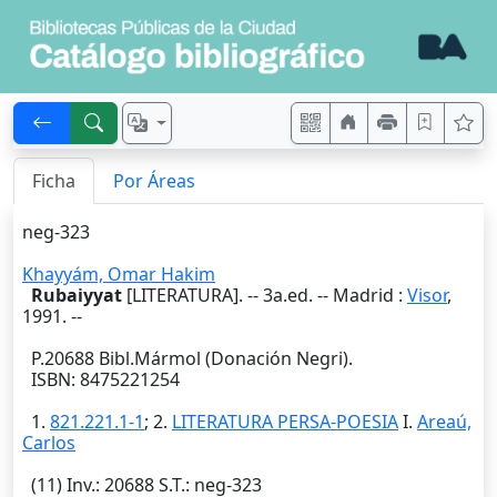
Ficha
Por Áreas
neg-323
Khayyám, Omar Hakim
Rubaiyyat
[LITERATURA]. --
3a.ed.
--
Madrid
:
Visor
,
1991
. --
P.20688 Bibl.Mármol (Donación Negri).
ISBN: 8475221254
1.
821.221.1-1
; 2.
LITERATURA PERSA-POESIA
I.
Areaú,
Carlos
(11)
Inv.
: 20688
S.T.
: neg-323