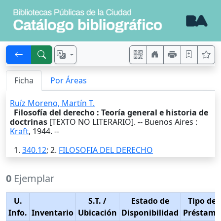
Ficha
Por Áreas
Ruíz Moreno, Martín T.
Filosofía del derecho : Teoría general e historia de
doctrinas
[TEXTO NO LITERARIO]. --
Buenos Aires
:
Kraft
,
1944
. --
1.
340.12
; 2.
FILOSOFIA DEL DERECHO
0
Ejemplar
U.
S.T.
/
Estado de
Tipo de
Info.
Inventario
Ubicación
Disponibilidad
Préstamo