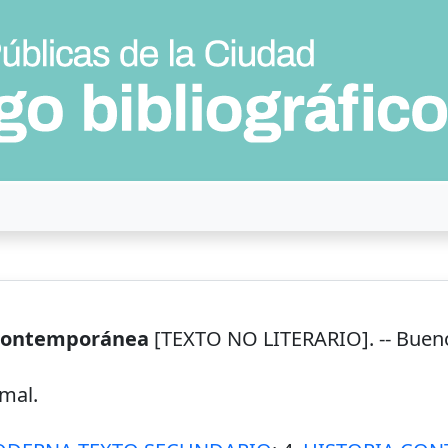
y contemporánea
[TEXTO NO LITERARIO]. --
Bueno
rmal.