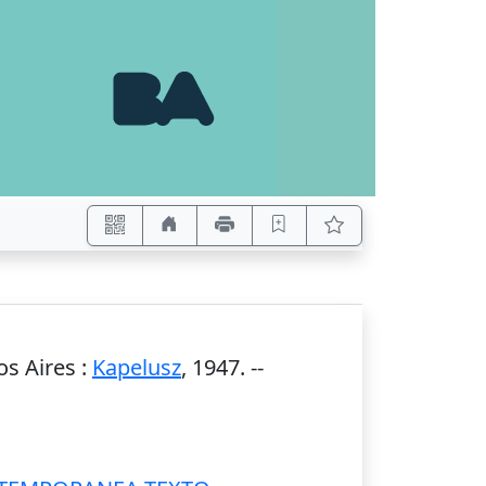
s Aires
:
Kapelusz
,
1947
. --