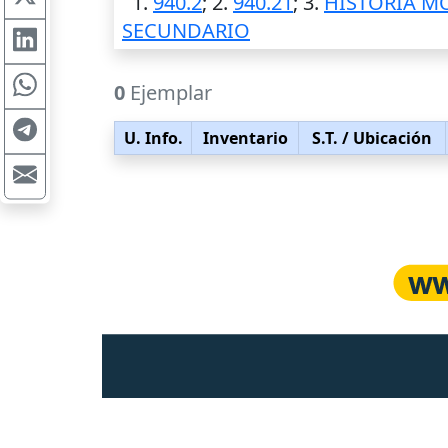
1.
940.2
; 2.
940.21
; 3.
HISTORIA M
SECUNDARIO
0
Ejemplar
U. Info.
Inventario
S.T.
/ Ubicación