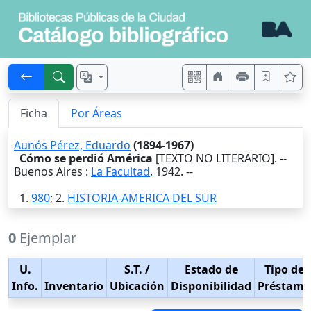
Ficha
Por Áreas
Aunós Pérez, Eduardo
(1894-1967)
Cómo se perdió América
[TEXTO NO LITERARIO]. --
Buenos Aires
:
La Facultad
,
1942
. --
1.
980
; 2.
HISTORIA-AMERICA DEL SUR
0
Ejemplar
U.
S.T.
/
Estado de
Tipo de
Info.
Inventario
Ubicación
Disponibilidad
Préstamo