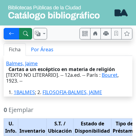
Ficha
Por Áreas
Balmes, Jaime
Cartas a un escéptico en materia de religión
[TEXTO NO LITERARIO]. -- 12a.ed. --
París
:
Bouret
,
1923
. --
1.
1BALMES
; 2.
FILOSOFIA-BALMES, JAIME
0
Ejemplar
U.
S.T.
/
Estado de
Tipo de
Info.
Inventario
Ubicación
Disponibilidad
Préstamo