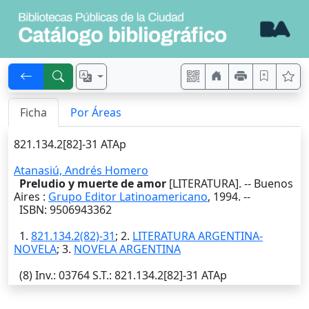
Ficha
Por Áreas
821.134.2[82]-31 ATAp
Atanasiú, Andrés Homero
Preludio y muerte de amor
[LITERATURA]. --
Buenos
Aires
:
Grupo Editor Latinoamericano
,
1994
. --
ISBN: 9506943362
1.
821.134.2(82)-31
; 2.
LITERATURA ARGENTINA-
NOVELA
; 3.
NOVELA ARGENTINA
(8)
Inv.
: 03764
S.T.
: 821.134.2[82]-31 ATAp