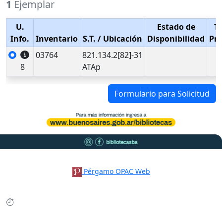
1
Ejemplar
U.
Estado de
T
Info.
Inventario
S.T.
/ Ubicación
Disponibilidad
Pr
03764
821.134.2[82]-31
8
ATAp
Formulario para Solicitud
Pérgamo OPAC Web