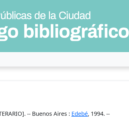
ERARIO]. --
Buenos Aires
:
Edebé
,
1994
. --