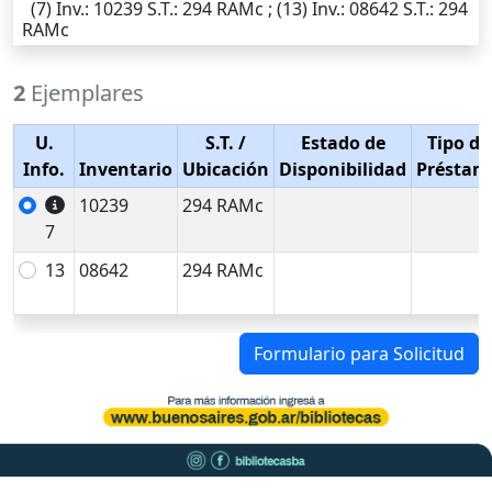
(7)
Inv.
: 10239
S.T.
: 294 RAMc ; (13)
Inv.
: 08642
S.T.
: 294
RAMc
2
Ejemplares
U.
S.T.
/
Estado de
Tipo de
Info.
Inventario
Ubicación
Disponibilidad
Préstam
10239
294 RAMc
7
13
08642
294 RAMc
Formulario para Solicitud