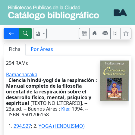
Ficha
Por Áreas
294 RAMc
Ramacharaka
Ciencia hindú-yogi de la respiración :
Manual completo de la filosofía
oriental de la respiración sobre el
desarrollo físico, mental, psíquico y
espiritual
[TEXTO NO LITERARIO]. --
23a.ed.
--
Buenos Aires
:
Kier
,
1994
. --
ISBN: 9501706168
1.
294.527
; 2.
YOGA (HINDUISMO)