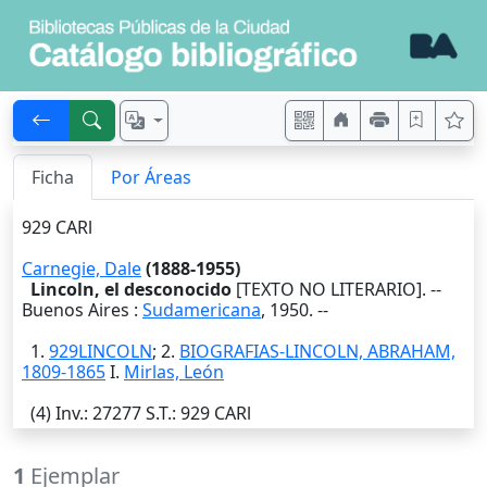
Ficha
Por Áreas
929 CARl
Carnegie, Dale
(1888-1955)
Lincoln, el desconocido
[TEXTO NO LITERARIO]. --
Buenos Aires
:
Sudamericana
,
1950
. --
1.
929LINCOLN
; 2.
BIOGRAFIAS-LINCOLN, ABRAHAM,
1809-1865
I.
Mirlas, León
(4)
Inv.
: 27277
S.T.
: 929 CARl
1
Ejemplar