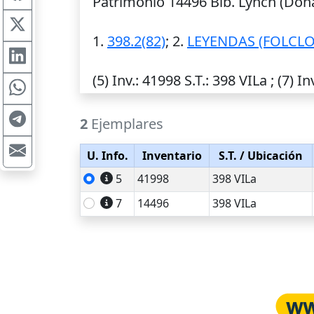
Patrimonio 14496 Bib. Lynch (Donac
1.
398.2(82)
; 2.
LEYENDAS (FOLCL
(5)
Inv.
: 41998
S.T.
: 398 VILa ; (7)
In
2
Ejemplares
U. Info.
Inventario
S.T.
/ Ubicación
5
41998
398 VILa
7
14496
398 VILa