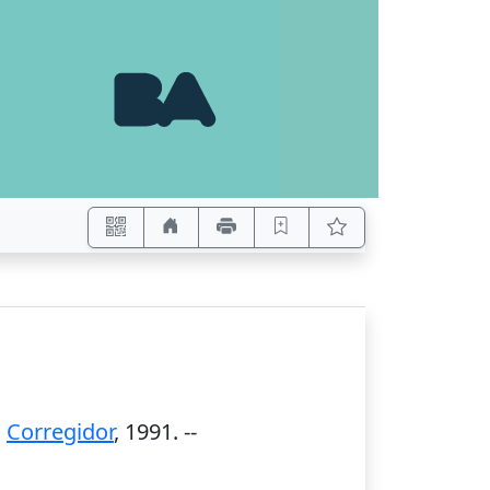
:
Corregidor
,
1991
. --