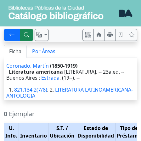
Ficha
Por Áreas
Coronado, Martín
(1850-1919)
Literatura americana
[LITERATURA]. -- 23a.ed. --
Buenos Aires
:
Estrada
,
(19--)
. --
1.
821.134.2(7/8)
; 2.
LITERATURA LATINOAMERICANA-
ANTOLOGIA
0
Ejemplar
U.
S.T.
/
Estado de
Tipo de
Info.
Inventario
Ubicación
Disponibilidad
Préstamo