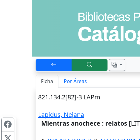
Ficha
Por Áreas
821.134.2[82]-3 LAPm
Lapidus, Nejana
Mientras anochece : relatos
[LIT