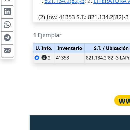
1.
821.134.2(82)-3
; 2.
LITERATURA
(2)
Inv.
: 41353
S.T.
: 821.134.2[82]-
1
Ejemplar
U. Info.
Inventario
S.T.
/ Ubicación
2
41353
821.134.2[82]-3 LAP