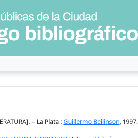
ERATURA]. --
La Plata
:
Guillermo Beilinson
,
1997
.