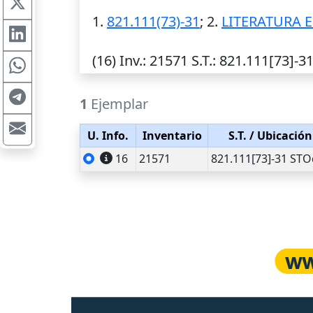
1.
821.111(73)-31
; 2.
LITERATURA 
(16)
Inv.
: 21571
S.T.
: 821.111[73]-3
1
Ejemplar
U. Info.
Inventario
S.T.
/ Ubicación
16
21571
821.111[73]-31 STO