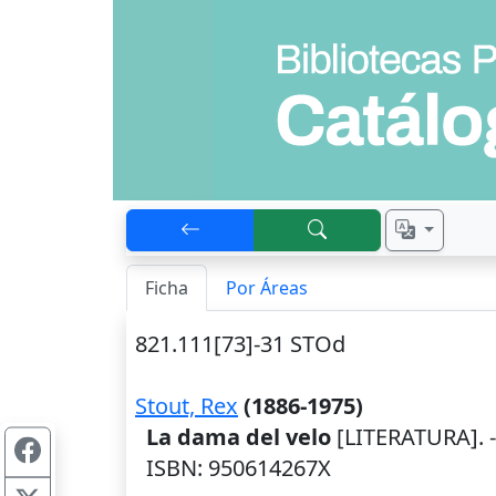
Ficha
Por Áreas
821.111[73]-31 STOd
Stout, Rex
(1886-1975)
La dama del velo
[LITERATURA]. 
ISBN: 950614267X