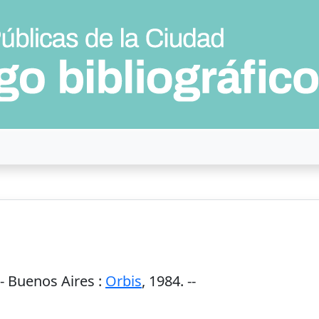
--
Buenos Aires
:
Orbis
,
1984
. --