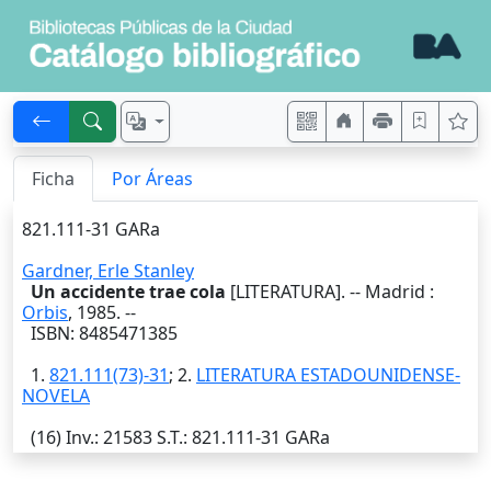
Ficha
Por Áreas
821.111-31 GARa
Gardner, Erle Stanley
Un accidente trae cola
[LITERATURA]. --
Madrid
:
Orbis
,
1985
. --
ISBN: 8485471385
1.
821.111(73)-31
; 2.
LITERATURA ESTADOUNIDENSE-
NOVELA
(16)
Inv.
: 21583
S.T.
: 821.111-31 GARa