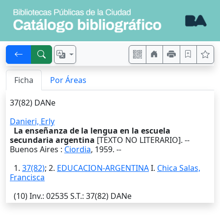
Ficha
Por Áreas
37(82) DANe
Danieri, Erly
La enseñanza de la lengua en la escuela
secundaria argentina
[TEXTO NO LITERARIO]. --
Buenos Aires
:
Ciordia
,
1959
. --
1.
37(82)
; 2.
EDUCACION-ARGENTINA
I.
Chica Salas,
Francisca
(10)
Inv.
: 02535
S.T.
: 37(82) DANe