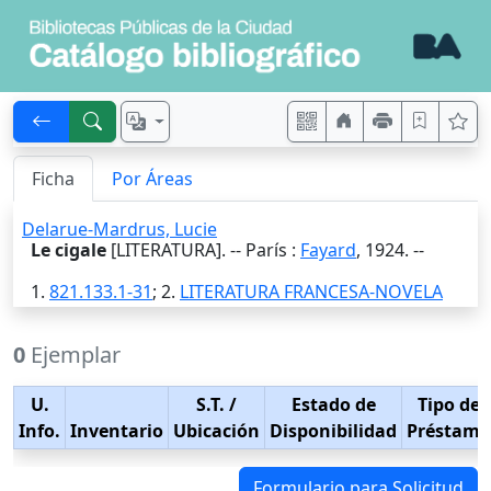
Ficha
Por Áreas
Delarue-Mardrus, Lucie
Le cigale
[LITERATURA]. --
París
:
Fayard
,
1924
. --
1.
821.133.1-31
; 2.
LITERATURA FRANCESA-NOVELA
0
Ejemplar
U.
S.T.
/
Estado de
Tipo de
Info.
Inventario
Ubicación
Disponibilidad
Préstamo
Formulario para Solicitud