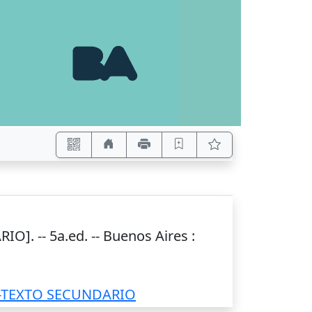
O]. -- 5a.ed. --
Buenos Aires
:
-TEXTO SECUNDARIO