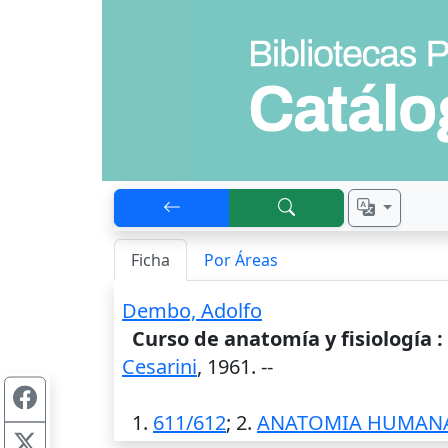
Ficha
Por Áreas
Dembo, Adolfo
Curso de anatomía y fisiología 
Cesarini
,
1961
. --
1.
611/612
; 2.
ANATOMIA HUMANA