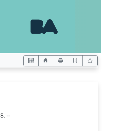
58
. --