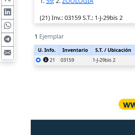
1.
59
; 2.
ZOOLOGIA
(21)
Inv.
: 03159
S.T.
: 1-J-29bis 2
1
Ejemplar
U. Info.
Inventario
S.T.
/ Ubicación
21
03159
1-J-29bis 2