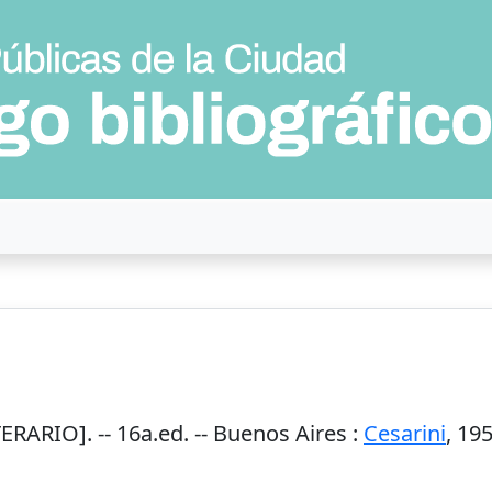
RARIO]. -- 16a.ed. --
Buenos Aires
:
Cesarini
,
19