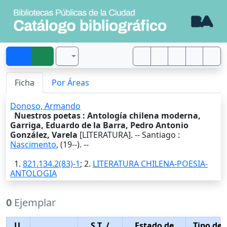
Ficha
Por Áreas
Donoso, Armando
Nuestros poetas : Antología chilena moderna,
Garriga, Eduardo de la Barra, Pedro Antonio
González, Varela
[LITERATURA]. --
Santiago
:
Nascimento
,
(19--)
. --
1.
821.134.2(83)-1
; 2.
LITERATURA CHILENA-POESIA-
ANTOLOGIA
0
Ejemplar
U.
S.T.
/
Estado de
Tipo de