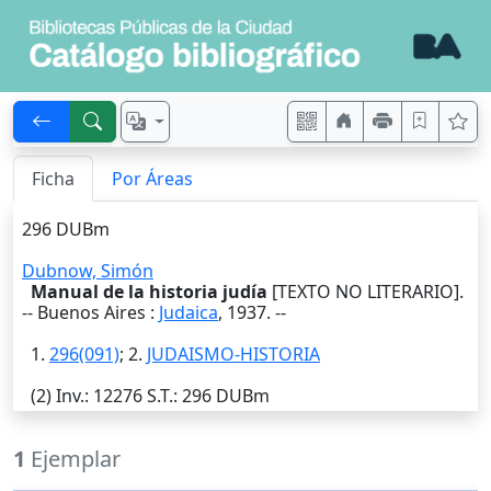
Ficha
Por Áreas
296 DUBm
Dubnow, Simón
Manual de la historia judía
[TEXTO NO LITERARIO].
--
Buenos Aires
:
Judaica
,
1937
. --
1.
296(091)
; 2.
JUDAISMO-HISTORIA
(2)
Inv.
: 12276
S.T.
: 296 DUBm
1
Ejemplar