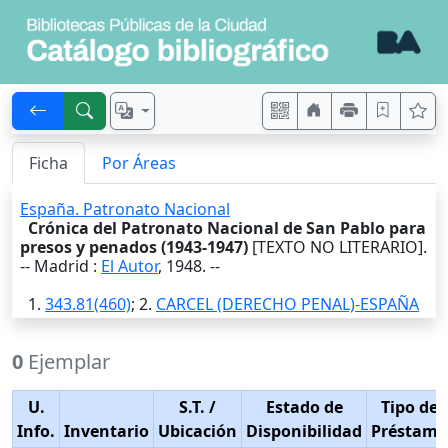
Ficha
Por Áreas
España. Patronato Nacional
Crónica del Patronato Nacional de San Pablo para
presos y penados (1943-1947)
[TEXTO NO LITERARIO].
--
Madrid
:
El Autor
,
1948
. --
1.
343.81(460)
; 2.
CARCEL (DERECHO PENAL)-ESPAÑA
0
Ejemplar
U.
S.T.
/
Estado de
Tipo de
Info.
Inventario
Ubicación
Disponibilidad
Préstamo