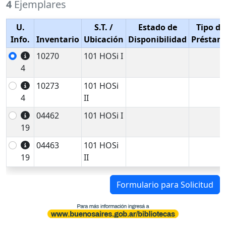
4
Ejemplares
U.
S.T.
/
Estado de
Tipo de
Info.
Inventario
Ubicación
Disponibilidad
Préstam
10270
101 HOSi I
4
10273
101 HOSi
4
II
04462
101 HOSi I
19
04463
101 HOSi
19
II
Formulario para Solicitud