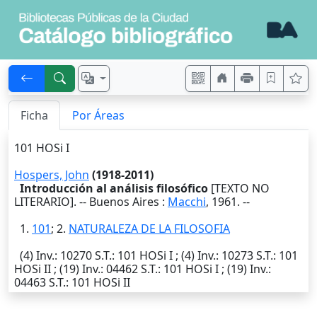
Ficha
Por Áreas
101 HOSi I
Hospers, John
(1918-2011)
Introducción al análisis filosófico
[TEXTO NO
LITERARIO]. --
Buenos Aires
:
Macchi
,
1961
. --
1.
101
; 2.
NATURALEZA DE LA FILOSOFIA
(4)
Inv.
: 10270
S.T.
: 101 HOSi I ; (4)
Inv.
: 10273
S.T.
: 101
HOSi II ; (19)
Inv.
: 04462
S.T.
: 101 HOSi I ; (19)
Inv.
:
04463
S.T.
: 101 HOSi II