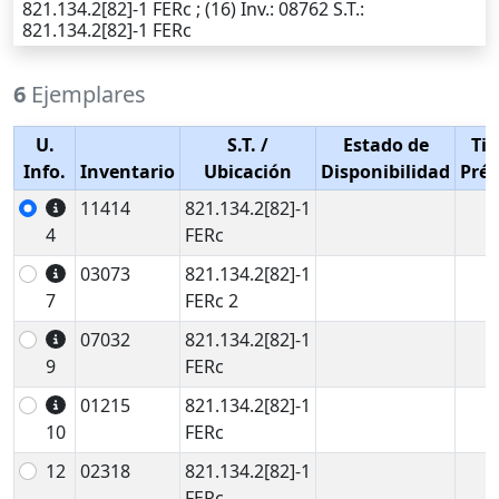
821.134.2[82]-1 FERc ; (16)
Inv.
: 08762
S.T.
:
821.134.2[82]-1 FERc
6
Ejemplares
U.
S.T.
/
Estado de
Tip
Info.
Inventario
Ubicación
Disponibilidad
Pré
11414
821.134.2[82]-1
4
FERc
03073
821.134.2[82]-1
7
FERc 2
07032
821.134.2[82]-1
9
FERc
01215
821.134.2[82]-1
10
FERc
12
02318
821.134.2[82]-1
FERc