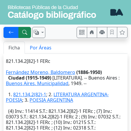
Ficha
Por Áreas
821.134.2[82]-1 FERc
Fernández Moreno, Baldomero
(1886-1950)
Ciudad (1915-1949)
[LITERATURA]. --
Buenos Aires
:
Buenos Aires. Municipalidad
,
1949
. --
1.
821.134.2(82)-1
; 2.
LITERATURA ARGENTINA-
POESIA
; 3.
POESIA ARGENTINA
(4)
Inv.
: 11414
S.T.
: 821.134.2[82]-1 FERc ; (7)
Inv.
:
03073
S.T.
: 821.134.2[82]-1 FERc 2 ; (9)
Inv.
: 07032
S.T.
:
821.134.2[82]-1 FERc ; (10)
Inv.
: 01215
S.T.
:
821.134.2[82]-1 FERc ; (12)
Inv.
: 02318
S.T.
: