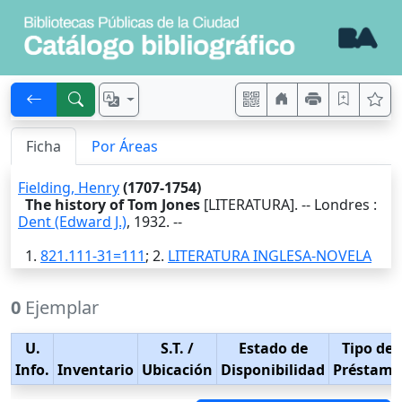
Ficha
Por Áreas
Fielding, Henry
(1707-1754)
The history of Tom Jones
[LITERATURA]. --
Londres
:
Dent (Edward J.)
,
1932
. --
1.
821.111-31=111
; 2.
LITERATURA INGLESA-NOVELA
0
Ejemplar
U.
S.T.
/
Estado de
Tipo de
Info.
Inventario
Ubicación
Disponibilidad
Préstamo