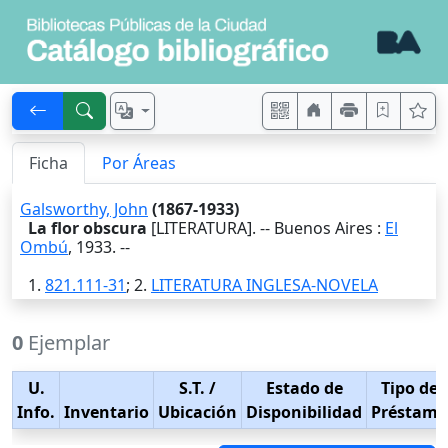
Ficha
Por Áreas
Galsworthy, John
(1867-1933)
La flor obscura
[LITERATURA]. --
Buenos Aires
:
El
Ombú
,
1933
. --
1.
821.111-31
; 2.
LITERATURA INGLESA-NOVELA
0
Ejemplar
U.
S.T.
/
Estado de
Tipo de
Info.
Inventario
Ubicación
Disponibilidad
Préstamo